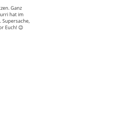
tzen. Ganz
urri hat im
. Supersache,
or Euch! 😉